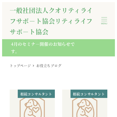
メ
一般社団法人クオリティライ
イ
フサポ－ト協会リティライフ
ン
MENU
コ
サポ－ト協会
ン
テ
4月のセミナ－開催のお知らせで
ン
す。
ツ
へ
トップページ
お役立ちブログ
移
動
相続コンサルタント
相続コンサルタント