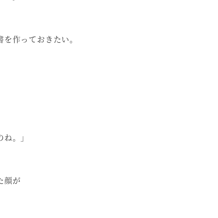
書を作っておきたい。
のね。」
た顔が