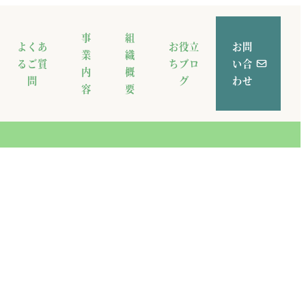
事
組
よくあ
お役立
お問
業
織
るご質
ちブロ
い合
内
概
問
グ
わせ
容
要