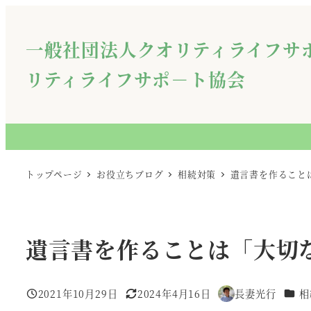
メ
イ
一般社団法人クオリティライフサ
ン
コ
リティライフサポ－ト協会
ン
テ
ン
ツ
へ
トップページ
お役立ちブログ
相続対策
遺言書を作ること
移
動
遺言書を作ることは「大切
カテ
2021年10月29日
2024年4月16日
長妻光行
相
投稿日
更新日
著