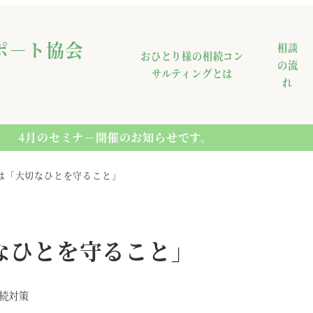
ポ－ト協会
相談
おひとり様の相続コン
の流
サルティングとは
れ
4月のセミナ－開催のお知らせです。
は「大切なひとを守ること」
なひとを守ること」
ゴリー
続対策