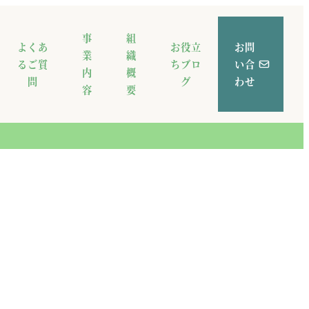
事
組
よくあ
お役立
お問
業
織
るご質
ちブロ
い合
内
概
問
グ
わせ
容
要