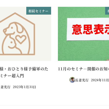
相続セミナー
様・おひとり様予備軍のた
11月のセミナ－開催のお知
ミナー超入門
長妻光行
2024年11
投稿日
長妻光行
2023年1月31日
投稿日