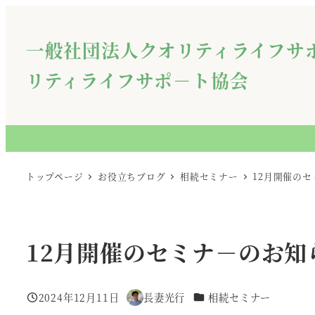
メ
イ
一般社団法人クオリティライフサ
ン
コ
リティライフサポ－ト協会
ン
テ
ン
ツ
へ
トップページ
お役立ちブログ
相続セミナー
12月開催の
移
動
12月開催のセミナ－のお知
カテゴリー
2024年12月11日
長妻光行
相続セミナー
投稿日
著