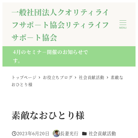
メ
一般社団法人クオリティライ
イ
フサポ－ト協会リティライフ
ン
MENU
コ
サポ－ト協会
ン
テ
4月のセミナ－開催のお知らせで
ン
す。
ツ
へ
トップページ
お役立ちブログ
社会貢献活動
素敵な
移
おひとり様
動
素敵なおひとり様
カテゴリー
2023年6月20日
長妻光行
社会貢献活動
投稿日
著