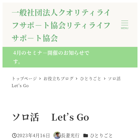
メ
一般社団法人クオリティライ
イ
フサポ－ト協会リティライフ
ン
MENU
コ
サポ－ト協会
ン
テ
4月のセミナ－開催のお知らせで
ン
す。
ツ
へ
トップページ
お役立ちブログ
ひとりごと
ソロ活
移
Let’s Go
動
ソロ活 Let’s Go
カテゴリー
2023年4月16日
長妻光行
ひとりごと
投稿日
著