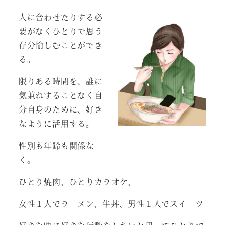
人に合わせたりする必
要がなくひとりで思う
存分愉しむことができ
る。
限りある時間を、誰に
気兼ねすることなく自
分自身のために、好き
なように活用する。
性別も年齢も関係な
く。
ひとり焼肉、ひとりカラオケ、
女性１人でラ－メン、牛丼、男性１人でスイ－ツ